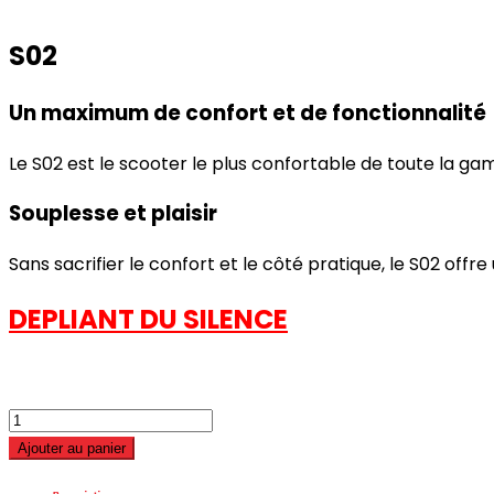
S02
Un maximum de confort et de fonctionnalité
Le S02 est le scooter le plus confortable de toute la ga
Souplesse et plaisir
Sans sacrifier le confort et le côté pratique, le S02 off
DEPLIANT DU SILENCE
quantité
de
Ajouter au panier
SILENCE