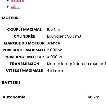
Description
-
Avis (0)
S02
MOTEUR
COUPLE MAXIMAL
165 Nm
CYLINDRÉE
Équivalent 50 cm3
MARQUE DU MOTEUR
Silence
PUISSANCE MAXIMALE
6 000 W
PUISSANCE MOTEUR
4 000 W
TRANSMISSION
Moteur intégré dans la roue arr
VITESSE MAXIMALE
45 km/h
BATTERIE
Autonomie
146 km