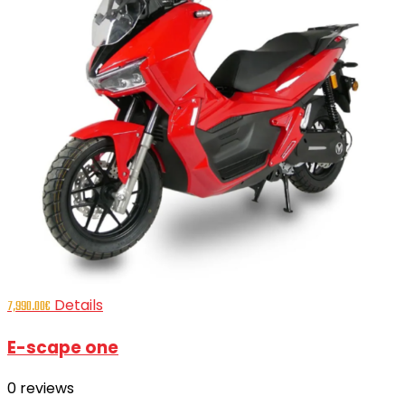
Details
7,990.00
€
E-scape one
0
reviews