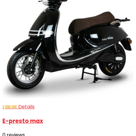
Details
3,990.00
€
E-presto max
0
reviews