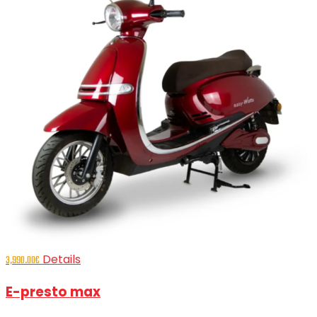
Details
3,990.00
€
E-presto max