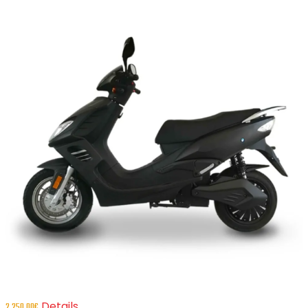
Details
2,250.00
€