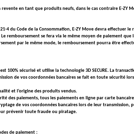
 revente en tant que produits neufs, dans le cas contraire E-ZY Mo
21-21-4 du Code de la Consommation, E-ZY Move devra effectuer le 
s. Le remboursement se fera via le même moyen de paiement que l
ursement par le même mode, le remboursement pourra être effect
t 100% sécurisé et utilise la technologie 3D SECURE. La transactio
mission de vos coordonnées bancaires se fait en toute sécurité l
ité et l’origine des produits vendus.
é des paiements, tous les paiements en ligne par carte bancaire o
yptage de vos coordonnées bancaires lors de leur transmission, puis
ur prévenir toute fraude ou piratage.
odes de paiement :