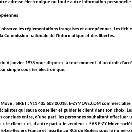
votre adresse électronique ou toute autre information personnelle 
ropéennes
bserve les réglementations françaises et européennes. Les fichie
la Commission nationale de l’informatique et des libertés.
du 6 janvier 1978 vous disposez, à tout moment, d’un droit d’accès,
ar simple courrier électronique.
ove , SIRET : 911 405 603 00018. E-ZYMOVE.COM commercialise des
istes qui saura conseiller et guider le client dans son choix. Le
tes conclues entre, d’une part, les personnes souhaitant effectuer
« le client » et, d’autre part « le vendeur » SAS E-ZY Move société
s-Lès-Béziers France et inscrite au RCS de Béziers sous le numéro