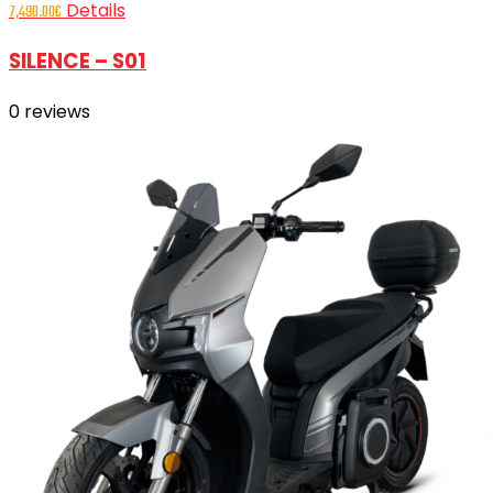
Details
7,490.00
€
SILENCE – S01
0
reviews