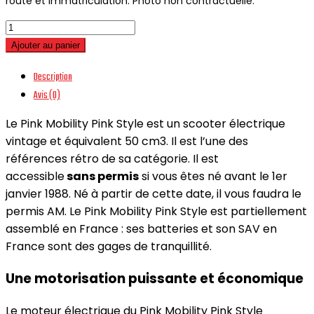
route et immatriculation. Photo non contractuelle.
quantité
de
Ajouter au panier
Pink
Description
-
Avis (0)
Style
Le Pink Mobility Pink Style est un scooter électrique
vintage et équivalent 50 cm3. Il est l’une des
références rétro de sa catégorie. Il est
accessible
sans permis
si vous êtes né avant le 1er
janvier 1988. Né à partir de cette date, il vous faudra le
permis AM. Le Pink Mobility Pink Style est partiellement
assemblé en France : ses batteries et son SAV en
France sont des gages de tranquillité.
Une motorisation puissante et économique
Le moteur électrique du Pink Mobility Pink Style