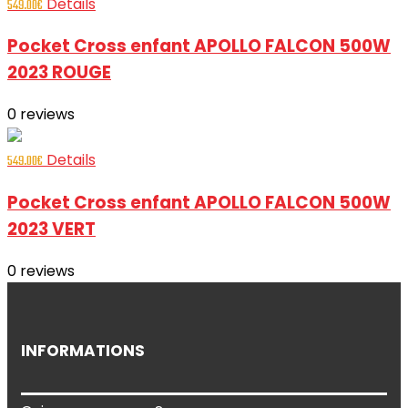
Details
549.00
€
Pocket Cross enfant APOLLO FALCON 500W
2023 ROUGE
0
reviews
Details
549.00
€
Pocket Cross enfant APOLLO FALCON 500W
2023 VERT
0
reviews
INFORMATIONS