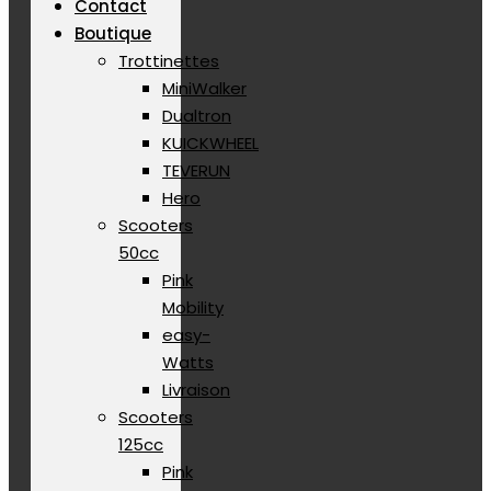
Contact
Boutique
Trottinettes
MiniWalker
Dualtron
KUICKWHEEL
TEVERUN
Hero
Scooters
50cc
Pink
Mobility
easy-
Watts
Livraison
Scooters
125cc
Pink