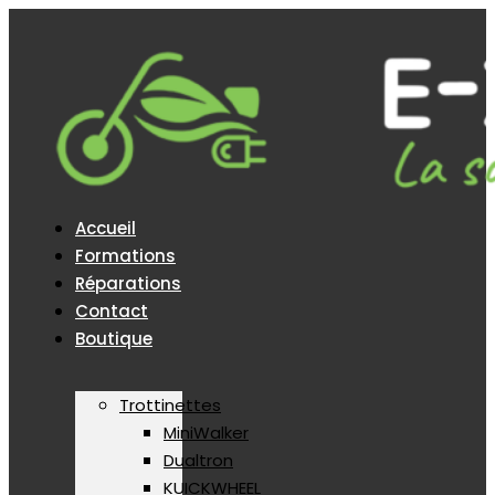
Accueil
Formations
Réparations
Contact
Boutique
Trottinettes
MiniWalker
Dualtron
KUICKWHEEL