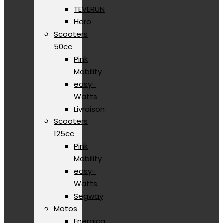
TEVERUN
Hero
Scooters
50cc
Pink
Mobility
easy-
Watts
Livraison
Scooters
125cc
Pink
Mobility
easy-
Watts
Segway
Motos
Energica