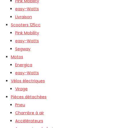
Pink Mobility
easy-Watts
Livraison
Scooters 125cc
Pink Mobility
easy-Watts
Segway
Motos
Energica
easy-Watts
Vélos électriques
Virage
Pièces détachées
Pneu
Chambre à air
Accélérateurs