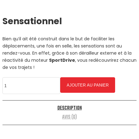
Sensationnel
Bien qu’il ait été construit dans le but de faciliter les
déplacements, une fois en selle, les sensations sont au
rendez-vous. En effet, grâce à son dérailleur externe et à la
réactivité du moteur
SportDrive
, vous redécouvrirez chacun
de vos trajets !
quantité
AJOUTER AU PANIER
de
VIRAGE
-
DESCRIPTION
Virage
AVIS (0)