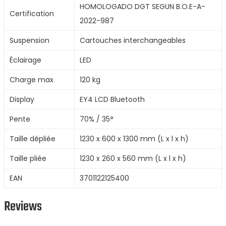
HOMOLOGADO DGT SEGUN B.O.E-A-
Certification
2022-987
Suspension
Cartouches interchangeables
Éclairage
LED
Charge max
120 kg
Display
EY4 LCD Bluetooth
Pente
70% / 35°
Taille dépliée
1230 x 600 x 1300 mm (L x l x h)
Taille pliée
1230 x 260 x 560 mm (L x l x h)
EAN
3701122125400
Reviews