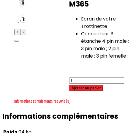
M365
Ecran de votre
Trottinette
‹
›
Connecteur B
étanche 4 pin male ;
3 pin male ; 2 pin
male ; 3 pin femelle
quantité
de
Ajouter au panier
Dashboard
Informations complémentaires
Avis (0)
Xiaomi
–
Informations complémentaires
version
Xiaomi
Poids
04 kg
M365