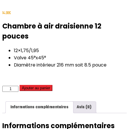
14.90
€
Chambre à air draisienne 12
pouces
12×1,75/1,95
Valve 45°x45°
Diamètre intérieur 216 mm soit 8.5 pouce
quantité
Ajouter au panier
de
Chambre
Informations complémentaires
Avis (0)
à
air
Informations complémentaires
draisienne