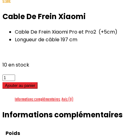
9.90
€
Cable De Frein Xiaomi
Cable De Frein Xiaomi Pro et Pro2 (+5cm)
Longueur de câble 197 cm
10 en stock
quantité
de
Ajouter au panier
Cable
Informations complémentaires
Avis (0)
De
Frein
Informations complémentaires
Xiaomi
Poids